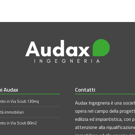
ni Audax
Contatti
to in Via Sciuti 130mq
Audax Ingegneria è una socie
opera nel campo della proget
tà immobiliari
edilizia ed impiantistica, con p
to in Via Sciuti 80m2
attenzione alla riqualificazion