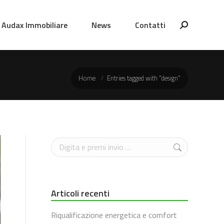
Audax Immobiliare
News
Contatti
Cerca
You are here:
Home
Entries tagged with "design"
Cerca
Articoli recenti
Riqualificazione energetica e comfort