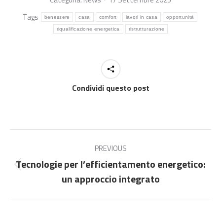
Tags
benessere
casa
comfort
lavori in casa
opportunità
riqualificazione energetica
ristrutturazione
Condividi questo post
Commento
di
PREVIOUS
Tecnologie per l’efficientamento energetico:
navigazione
Stile
un approccio integrato
dell'anteprima: