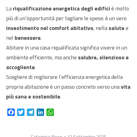
La
riqualificazione energetica degli edifici
è molto
più di un’opportunità per tagliare le spese: è un vero
investimento nel comfort abitativo
, nella
salute
e
nel
benessere
.
Abitare in una casa riqualificata significa vivere in un
ambiente efficiente, ma anche
salubre, silenzioso e
accogliente
.
Scegliere di migliorare l’efficienza energetica della
propria abitazione è un passo concreto verso una
vita
più sana e sostenibile
.
Facebook
Twitter
Telegram
LinkedIn
WhatsApp
Categoria:
News
17 Settembre 2025