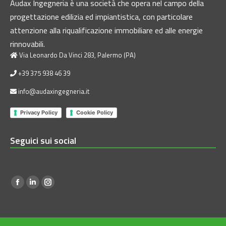
Audax Ingegneria è una società che opera nel campo della
progettazione edilizia ed impiantistica, con particolare
attenzione alla riqualificazione immobiliare ed alle energie
rinnovabili.
Via Leonardo Da Vinci 283, Palermo (PA)
+39 375 938 46 39
info@audaxingegneria.it
Privacy Policy
Cookie Policy
Seguici sui social
Find us on:
Facebook
Linkedin
Instagram
page
page
page
opens
opens
opens