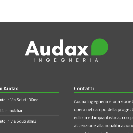
ni Audax
Contatti
to in Via Sciuti 130mq
Audax Ingegneria è una socie
opera nel campo della proget
tà immobiliari
edilizia ed impiantistica, con p
to in Via Sciuti 80m2
attenzione alla riqualificazion