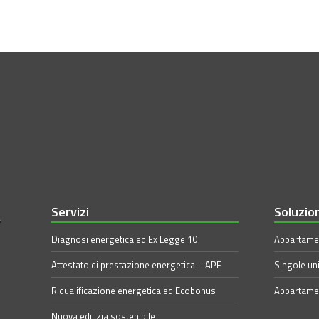
Servizi
Soluzio
Diagnosi energetica ed Ex Legge 10
Appartamen
Attestato di prestazione energetica – APE
Singole uni
Riqualificazione energetica ed Ecobonus
Appartamen
Nuova edilizia sostenibile