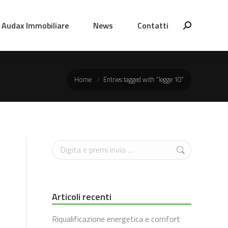
Audax Immobiliare
News
Contatti
Cerca
You are here:
Home
Entries tagged with "legge 10"
Cerca
Articoli recenti
Riqualificazione energetica e comfort