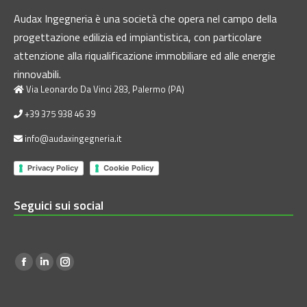
Audax Ingegneria è una società che opera nel campo della
progettazione edilizia ed impiantistica, con particolare
attenzione alla riqualificazione immobiliare ed alle energie
rinnovabili.
Via Leonardo Da Vinci 283, Palermo (PA)
+39 375 938 46 39
info@audaxingegneria.it
Privacy Policy
Cookie Policy
Seguici sui social
Find us on:
Facebook
Linkedin
Instagram
page
page
page
opens
opens
opens