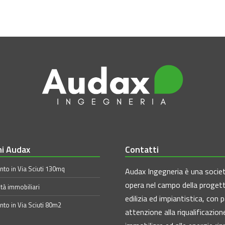
ni Audax
Contatti
to in Via Sciuti 130mq
Audax Ingegneria è una socie
opera nel campo della proget
tà immobiliari
edilizia ed impiantistica, con p
to in Via Sciuti 80m2
attenzione alla riqualificazion