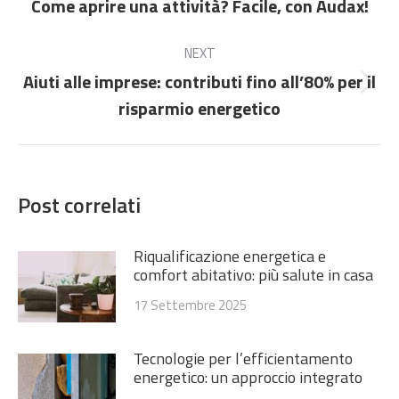
Come aprire una attività? Facile, con Audax!
Stile
navigazione
dell'anteprima:
NEXT
Aiuti alle imprese: contributi fino all’80% per il
Numero
risparmio energetico
di
posts:
Post correlati
Riqualificazione energetica e
comfort abitativo: più salute in casa
17 Settembre 2025
Tecnologie per l’efficientamento
energetico: un approccio integrato