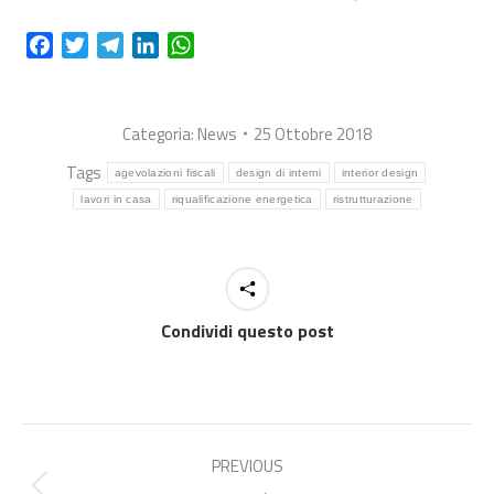
Facebook
Twitter
Telegram
LinkedIn
WhatsApp
Categoria:
News
25 Ottobre 2018
Tags
agevolazioni fiscali
design di interni
interior design
lavori in casa
riqualificazione energetica
ristrutturazione
Condividi questo post
Commento
di
PREVIOUS