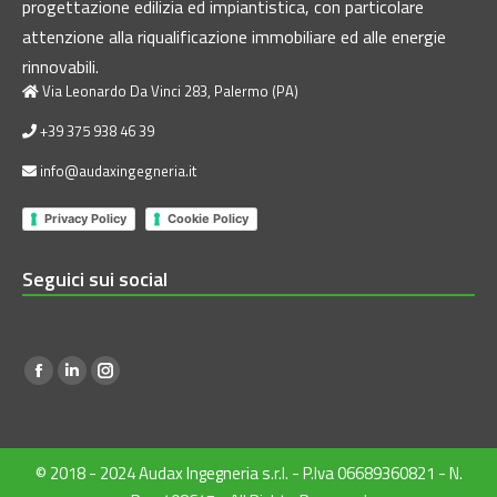
progettazione edilizia ed impiantistica, con particolare
attenzione alla riqualificazione immobiliare ed alle energie
rinnovabili.
Via Leonardo Da Vinci 283, Palermo (PA)
+39 375 938 46 39
info@audaxingegneria.it
Privacy Policy
Cookie Policy
Seguici sui social
Find us on:
Facebook
Linkedin
Instagram
page
page
page
opens
opens
opens
in
in
in
© 2018 - 2024 Audax Ingegneria s.r.l. - P.Iva 06689360821 - N.